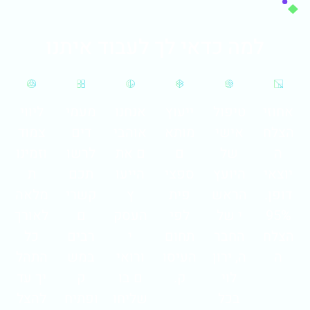
למה כדאי לך לעבוד איתנו
אחוזי
טיפול
ייעוץ
אנחנו
מעמי
ליווי
הצלח
אישי
מותא
אוהבי
דים
צמוד
ה
של
ם
ם את
לרשו
וזמינו
יוצאי
היועץ
ספצי
הייעו
תכם
ת
דופן.
הראש
פית
ץ
קשרי
מלאה
95%
י של
לפי
העסק
ם
לאורך
הצלח
החבר
תחום
י
רבים
כל
ה
ה, ירון
העיסו
ורואי
במש
התהל
לוי
ק.
ם בו
ק
יך עד
בכל
שליחו
ופתיח
להצל