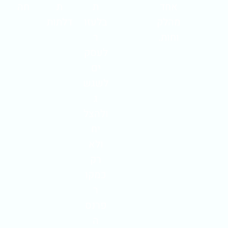
אחד
ת
ת
חה
מהלק
בלעזו
דלתות
וחות.
ר
לעסק
ים
לשגש
ג
ולהצל
יח
ולא
רק
כמקו
ר
פרנס
ה