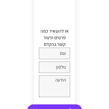
ניי
ה
בוו
אט
סא
פ
או להשאיר כמה
פרטים וניצור
קשר בהקדם