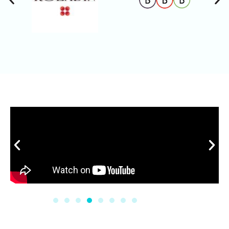
עובד
. היום
חבר וגם
מהלב,
אני
בתור
עם המון
מרגישה
יועץ. כל
אכפתיו
שהשלי
הכבוד!!
ת,
טה
תמשיך
מסירות
בידיים
כך!!!
סרטונים
ויחס
שלי,
אישי.
וכמובן
בזכות
שצברתי
ההכוונה
המון
, הכלים
ידע
והאסטר
והבנה
טגיה
כיצד
שבנינו
להתנהל
יחד,
נכון.
הצלחנו
היום אני
לעלות
כבר
על
במקום