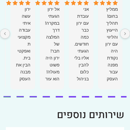
ממליץ
אני
אל ירון
ירון
מ
בחום!
עובדת
הגעתי
עשה
ב
תהליך
עם ירון
במקרה!
איתי
הייעוץ
כבר
דרך
עבודה
ע
והליווי
כמה
המלצה
מקצועי
ע
עם ירון
חודשים.
של
ת
ת
היה
הגעתי
חבר!
ואפקטי
ש
נקודת
אליו בלי
ירון היה
בית.
ל
מפנה
להבין
פשוט
הבין את
ב
עבור
כלום
מעולה!
מבנה
ל
העסק
בניהול
הוא עזר
העסק
ה
שלנו.
פיננסי
לי בכל
והצרכים
ש
ירון הוא
של
השאלות
שלו
.
איש
העסק.
, היה
במהירו
ק
מקצוע
יש לי
ממוקד,
ת ונתן
ע
שירותים נוספים
ברמה
עסק
שירותי,
פתרונות
ה
הגבוהה
שמגלגל
עמד
יעילים
ו
ביותר –
הרבה
בזמנים,
ויצירתיי
ש