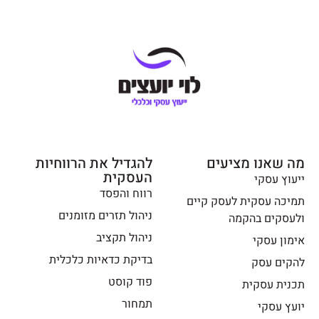
המסלול
אחר
הנכון
והיד עוד
ולהגיע
נטויה.
לרווחיות
. מי
שמחפש
יועץ
שהוא
גם
שותף
מה שאנו מציעים
להגדיל את הרווחיות
העסקית
אמיתי
ייעוץ עסקי
רווח והפסד
לדרך –
תמיכה עסקית לעסק קיים
ירון הוא
ניהול תזרים מזומנים
ולעסקים בהקמה
הכתובת
ניהול תקציב
אימון עסקי
!
בדיקת כדאיות כלכלית
להקים עסק
פוד קוסט
תכנית עסקית
תמחור
יועץ עסקי