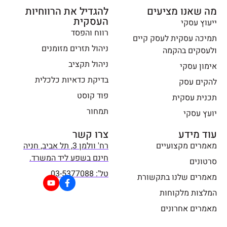
מה שאנו מציעים
אליו
להגדיל את הרווחיות
העסקית
ייעוץ עסקי
רווח והפסד
עמית
תמיכה עסקית לעסק קיים
גושר-צל
ניהול תזרים מזומנים
ולעסקים בהקמה
ם
ניהול תקציב
אימון עסקי
אדרכלו
בדיקת כדאיות כלכלית
להקים עסק
ת.
פוד קוסט
תכנית עסקית
תמחור
יועץ עסקי
עוד מידע
צרו קשר
מאמרים מקצועיים
רח' וולמן 3, תל אביב, חניה
חינם בשפע ליד המשרד.
סרטונים
טל': 03-5377088
מאמרים שלנו בתקשורת
המלצות מלקוחות
מאמרים אחרונים