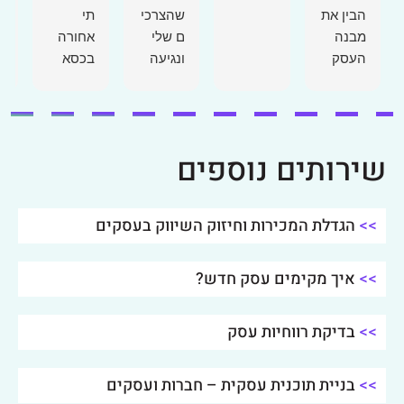
הבין את
שהצרכי
תי
ל
מבנה
ם שלי
אחורה
כ
העסק
ונגיעה
בכסא
ב
והצרכים
בנקודות
שבמשר
פ
שלו
שחשובו
דו,הבנת
ש
במהירו
ת לעסק
י
ה
ת ונתן
שהגעתי
י
שירותים נוספים
פתרונות
יש לי
למקום
ע
יעילים
סטודיו
הנכון
ש
ויצירתיי
לאימוני
ובעיקר
ה
>>
הגדלת המכירות וחיזוק השיווק בעסקים
ם.
כושר
לאיש
כ
ממליץ
וירון עזר
א
>>
עליו
איך מקימים עסק חדש?
לי מאוד
הרגשתי
ב
בחום!
למנף
שיושב
ה
לפני לא
ה
>>
בדיקת רווחיות עסק
מומלץ
רק אדם
ה
בחום !
שיודע
ל
>>
בניית תוכנית עסקית – חברות ועסקים
להכניס
מ