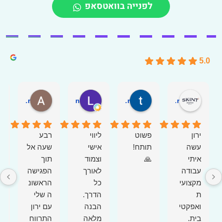
לפנייה בוואטסאפ
5.0
Amit Gosher
Liad Golan
tzvika avisar
Tomer Glerenter
ירון
פשוט
ליווי
רבע
א
עשה
תותח!
אישי
שעה אל
ע
איתי
🙏
וצמוד
תוך
ע
עבודה
לאורך
הפגישה
כ
מקצועי
כל
הראשונ
כ
ת
ה שלי
ח
ואפקטי
הבנה
עם ירון
ה
בית.
מלאה
התרווח
א