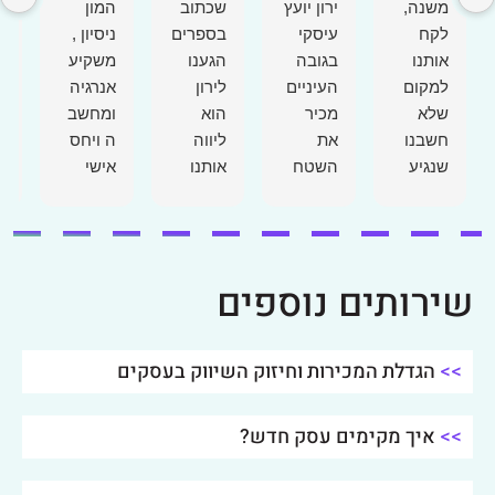
משנה,
ירון יועץ
שכתוב
המון
לקח
עיסקי
ניסיון ,
אותנו
בגובה
הגענו
משקיע
למקום
העיניים
לירון
אנרגיה
שלא
מכיר
הוא
ומחשב
חשבנו
את
ליווה
ה ויחס
שנגיע
השטח
אותנו
אישי
אליו תוך
ומספק
במשך 9
ומוביל
זמן ככ
טיפים
להצלח
קצר.
ועצות
מקצועי,
ה
מקצוען,
פרקטיו
אמין,
והתוצאו
שירותים נוספים
אין
ת
אכפתי
ת
מילים
למימוש
היום
מדברות
ומיקסום
אחרי
בעד
>>
הגדלת המכירות וחיזוק השיווק בעסקים
הפוטנצי
התהליך
עצמן .
אל
עם ירון
>>
העיסקי.
איך מקימים עסק חדש?
אני יכול
אני
להגיד
נהנתי
שהשמיי