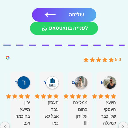
שליחה
לפנייה בוואטסאפ
5.0
Raviv Shemesh
מיה ביטון אדריכלות ועיצוב פנים
ראם ובני
רן מזרחי
היועץ
ממליצה
העסק
ירון
העסקי
בחום
עבד
מייעץ
שלי כבר
על ירון
אבל לא
בחוכמה
מ
למעלה
כמו
ועם