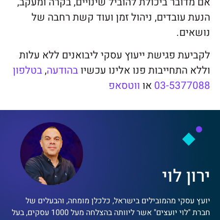
אם מדובר ביכולת להוביל שינויים, בקרה ומעקב,
הנעת עובדים, ניהול זמן ועוד קשת רחבה של
נושאים.
לקביעת פגישת ייעוץ עסקי ליבואנים ללא עלות
וללא התחייבות פנו אלינו עכשיו
בהודעה
,
בטלפון
03-5377088
או
ווטסאפ
ירון לוי
יועץ עסקי מהמובילים בישראל, כלכלן מומחה, והבעלים של
חברת "לוי יועצים" אשר ליוותה בהצלחה מעל 1000 עסקים, בעל