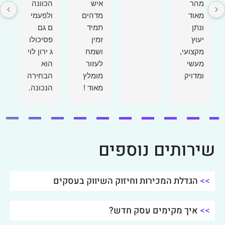
מהר
איש
הכוונה
ק
מאוד
מדהים
ולפעמי
ה
ונתן
תמיד
ם גם
ד
יעוץ
זמין
פסיכולו
ב
מקצועי,
ושמח
ג ירון לוי
ה
מעשי
לעזור
הוא
ו
ומדויק
מומלץ
הבחירה
ט
מאוד !
הנכונה.
ש
הגענו
א
אליו
ה
בשלב
ש
קריטי
ק
שירותים נוספים
בעסק
ברמת
החזון
>>
הגדלת המכירות וחיזוק השיווק בעסקים
וכן
ברמת
>>
איך מקימים עסק חדש?
הסמכויו
ת בין