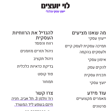
רואים
איפה
צריך"לח
תוך"
ואיפה
מה שאנו מציעים
להעצים
להגדיל את הרווחיות
העסקית
.מומלץ
ייעוץ עסקי
רווח והפסד
בחום.תו
תמיכה עסקית לעסק קיים
דה לך
ניהול תזרים מזומנים
ולעסקים בהקמה
ירון
ניהול תקציב
אימון עסקי
בדיקת כדאיות כלכלית
להקים עסק
פוד קוסט
תכנית עסקית
תמחור
יועץ עסקי
עוד מידע
צרו קשר
מאמרים מקצועיים
רח' וולמן 3, תל אביב, חניה
חינם בשפע ליד המשרד.
סרטונים