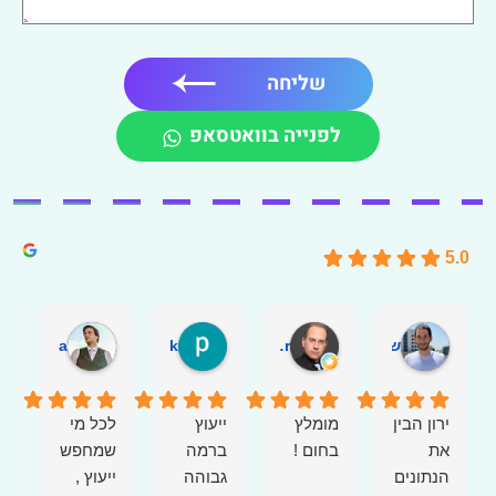
שליחה
לפנייה בוואטסאפ
5.0
שי בן אהרון
Yossi Behar
paz cohen zedek
Erez Swissa
ירון הבין
מומלץ
ייעוץ
לכל מי
מ
את
בחום !
ברמה
שמחפש
ב
הנתונים
גבוהה
ייעוץ ,