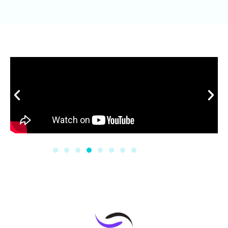
רעיונות
ודרכים
סרטונים
לשיפור
וכמובן
כל
המספרי
ם היו
מול
עינינו
בכל
זמן(לא
החוליה
החזקה
אצלנו)
.ירון ידע
להסביר
מה
אנחנו