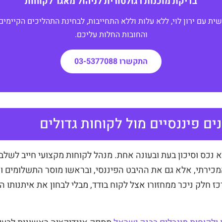
בדיקת מוכנות רגולטורית לניהול מאגר לקוחות
שית עם ירון לוי, ללא עלות וללא התחייבות, לבחינת התהליכים הקיימים
והחובות החלות עליכם.
התקשרו 03-5377088
נים פיננסיים מול לקוחות גדולים
וא נכס וסיכון בעת ובעונה אחת. מנהל לקוחות מקצועי חייב לשלב
מכירתי, אלא גם את ההיבט הפיננסי, ובראשו מוסר התשלומים ו
חלק ניכר ממחזורו אצל לקוח בודד, מבלי לבחון את איתנותו ה