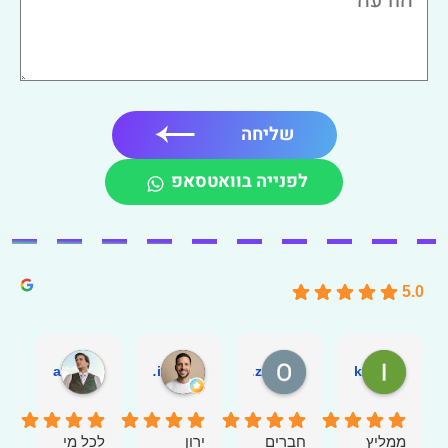
שליחה
לפנייה בוואטסאפ
5.0
Erez Swissa
tamir i
Orel Raz
Ilai Spak
ממליץ
חברים
ירון
לכל מי
ש