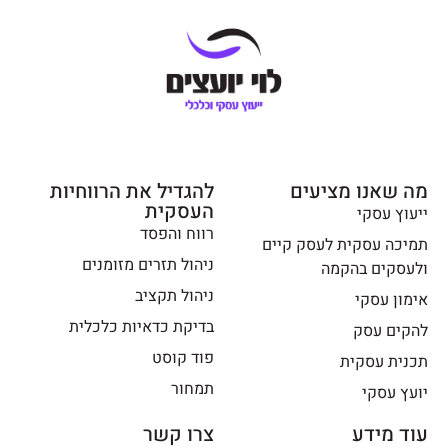
בעל
מה
עסק
אנחנו
שרוצה
רואים
לקחת
איפה
ייעוץ
צריך"לח
עסקי!
תוך"
ואיפה
מה שאנו מציעים
להעצים
להגדיל את הרווחיות
העסקית
.מומלץ
ייעוץ עסקי
רווח והפסד
בחום.תו
תמיכה עסקית לעסק קיים
דה לך
ניהול תזרים מזומנים
ולעסקים בהקמה
ירון
ניהול תקציב
אימון עסקי
בדיקת כדאיות כלכלית
להקים עסק
פוד קוסט
תכנית עסקית
תמחור
יועץ עסקי
עוד מידע
צרו קשר