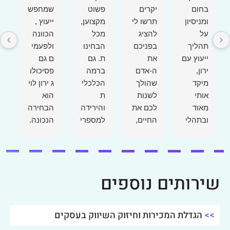
בחום
יקרים
פשוט
שמחפש
א
ומניסיון
תרשו לי
מקצוען,
ייעוץ ,
ו
על
להציג
מכל
הכוונה
ת
תהליך
בפניכם
הבחינו
ולפעמי
ס
ייעוץ עם
את
ת. גם
ם גם
ת
ירון,
ה-אדם
ברמה
פסיכולו
ה
מיקד
שהולך
הכלכלי
ג ירון לוי
ל
אותי
לשנות
ת
הוא
ד
מאוד
לכם את
והירידה
הבחירה
ה
ובתהלי
החיים,
למספרי
הנכונה.
י
ך
מר ירון
ם של
הגענו
מ
צמיחה
לוי
העסק
אליו
א
ושיפור
היועץ
וגם
בשלב
ה
תמידי.
מספר
ברמה
קריטי
ש
שירותים נוספים
תודה
אחת
היותר
בעסק
ב
רבה!
רחבה
ברמת
ש
הגענו
של
החזון
ה
>>
הגדלת המכירות וחיזוק השיווק בעסקים
לירון
שיווק.
וכן
ה