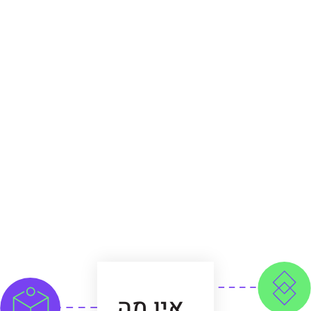
אודות הכותב
ירון לוי הינו כלכלן מומחה, יועץ עסקי והבעלים
של חברת "לוי ייעוץ כלכלי ועסקי", בעל תואר
ראשון בכלכלה בהצטיינות ותואר שני במנהל
עסקים מאוניברסיטת ת"א. כותב מאמרים
בנושאים של ייעוץ עסקי לגופי תקשורת
מובילים ובעל ניסיון עשיר בעולם העסקי. ירון
ליווה בהצלחה רבה מעל 1000 עסקים בישראל.
אין מה