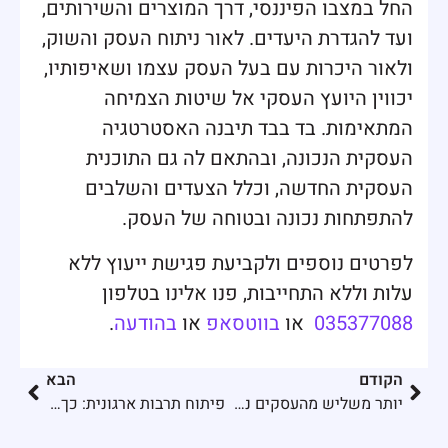
החל במצבו הפיננסי, דרך המוצרים והשירותים,
ועד להגדרת היעדים. לאור ניתוח העסק והשוק,
ולאור היכרות עם בעל העסק עצמו ושאיפותיו,
יכווין היועץ העסקי אל שיטות הצמיחה
המתאימות. בד בבד תיבנה האסטרטגיה
העסקית הנכונה, ובהתאם לה גם התוכנית
העסקית החדשה, וכלל הצעדים והשלבים
להתפתחות נכונה ובטוחה של העסק.
לפרטים נוספים ולקביעת פגישת ייעוץ ללא
עלות וללא התחייבות, פנו אלינו בטלפון
035377088
או
בווטסאפ
או
בהודעה
.
הקודם
הבא
יותר משליש מהעסקים נפגעים מעליית הריבית: ירידת הריבית כיום ואיך זה משפיע על העסק שלך?
פיתוח תרבות ארגונית: כך תיצרו מקום עבודה מעורר השראה